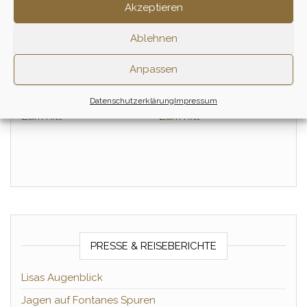
Akzeptieren
Einsteiger &
Einsteiger &
Wiedereinsteiger Tagesritt
Wiedereinsteiger Tagesritt
Ablehnen
– September
– Oktober
155,00
€
155,00
€
Anpassen
1 Tag
1 Tag
Datenschutzerklärung
Impressum
Zum Ritt
Zum Ritt
PRESSE & REISEBERICHTE
Lisas Augenblick
Jagen auf Fontanes Spuren