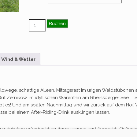
Tagesritt – August Menge
Buchen
Wind & Wetter
aldwege, schattige Alleen. Mittagsrast im urigen Waldstübchen
Gut Zernikow, im idyllischen Warenthin am Rheinsberger See … 
ibt es! Und am späten Nachmittag sind wir zurück auf dem Hof.
se bei einem After-Riding-Drink ausklingen lassen.
en möglichen erforderlichen Anpassungen und Ausweich-Optione
gen.