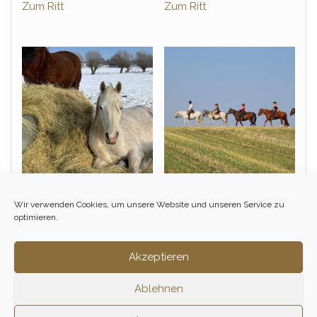
Zum Ritt
Zum Ritt
Winterritt – Februar
Einsteiger &
Wir verwenden Cookies, um unsere Website und unseren Service zu
Wiedereinsteiger Tagesritt
optimieren.
100,00
€
– November
1/2 Tag
155,00
€
Akzeptieren
1 Tag
Zum Ritt
Ablehnen
Zum Ritt