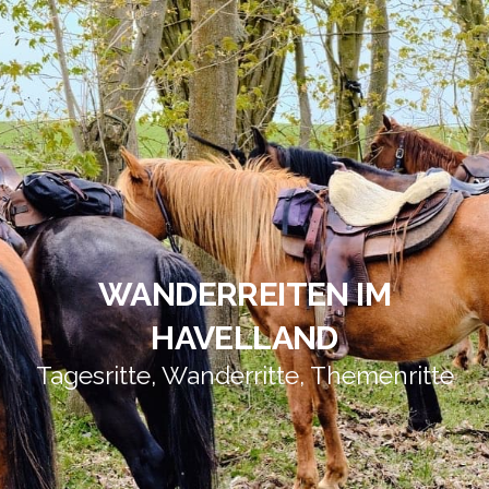
WANDERREITEN IM
HAVELLAND
Tagesritte, Wanderritte, Themenritte