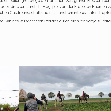
erschiedlich großen gelben, braunen, zart grünen Flecken rech
 beeindrucken durch ihr Flugspiel von der Erde, den Bäumen 
zlichen Gastfreundschaft und mit manchem interessanten Tropfe
h und Sabines wunderbaren Pferden durch die Weinberge zu reite