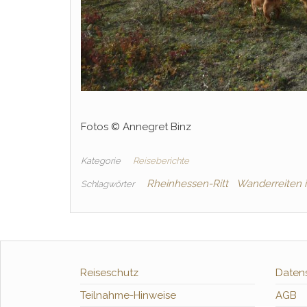
Fotos © Annegret Binz
Kategorie
Reiseberichte
Rheinhessen-Ritt
Wanderreiten 
Schlagwörter
Reiseschutz
Daten
Teilnahme-Hinweise
AGB