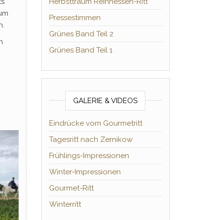
ts
Herbsttraum Reinhessen-Ritt
zum
Pressestimmen
n.
Grünes Band Teil 2
n
Grünes Band Teil 1
GALERIE & VIDEOS
Eindrücke vom Gourmetritt
Tagesritt nach Zernikow
Frühlings-Impressionen
Winter-Impressionen
Gourmet-Ritt
Winterritt