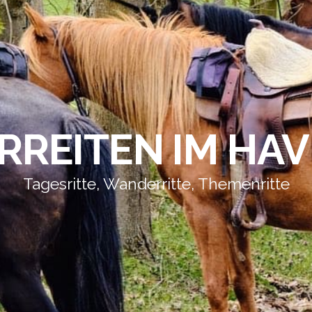
REITEN IM HA
Tagesritte, Wanderritte, Themenritte