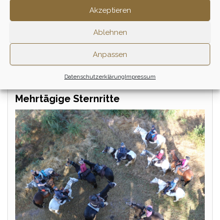
Akzeptieren
rund um unseren Hof in Schönermark
eintägige Ritte für erfahrene Reiter und
Ablehnen
Einsteigerritte
… kulinarisches Genießen …
Anpassen
Zu den Tagesritten
Datenschutzerklärung
Impressum
Mehrtägige Sternritte