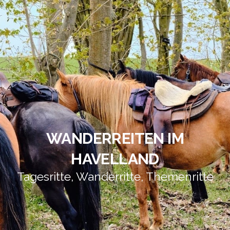
WANDERREITEN IM
HAVELLAND
Tagesritte, Wanderritte, Themenritte