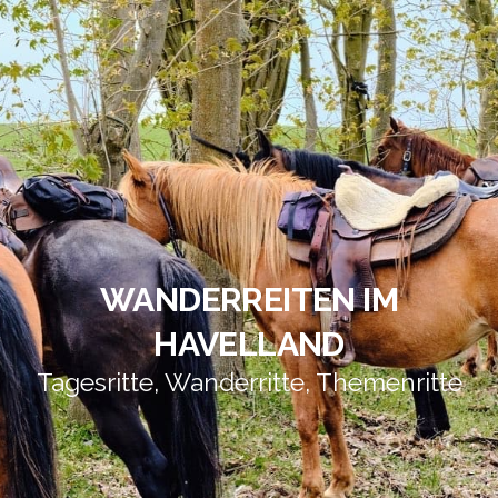
WANDERREITEN IM
HAVELLAND
Tagesritte, Wanderritte, Themenritte