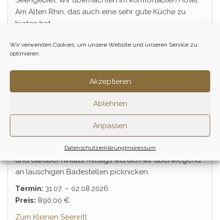
Seengebiet. Wir übernachten im komfortablen Hotel
Am Alten Rhin, das auch eine sehr gute Küche zu
bieten hat.
Termin:
17.07. – 19.07.2026
Wir verwenden Cookies, um unsere Website und unseren Service zu
Preis:
890,00 €
optimieren.
Zum Ruppiger-Land-Ritt
Akzeptieren
Ablehnen
Anpassen
Der
Kleine Seenritt
vom 31. Juli bis 2. August führt uns
nach Norden bis zum sagenumwobenen Stechlinsee
Datenschutzerklärung
Impressum
und darüber hinaus. Mittags werden wir überwiegend
an lauschigen Badestellen picknicken.
Termin:
31.07. – 02.08.2026
Preis:
890,00 €
Zum Kleinen Seenritt