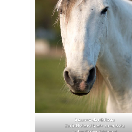
Kassane des Balmes
Zurückhaltend & sehr zuverlässig
Araber-Berber, Schimmel