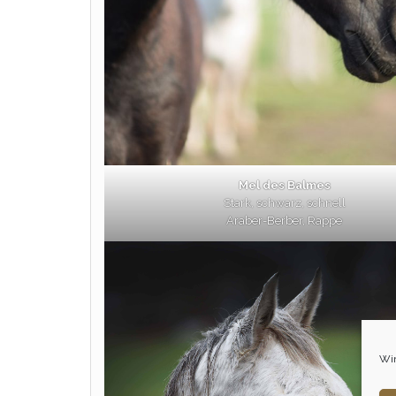
Mel des Balmes
Stark, schwarz, schnell
Araber-Berber, Rappe
Wir