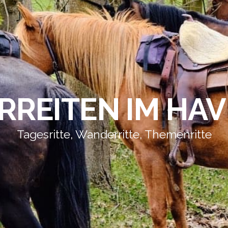
REITEN IM HA
Tagesritte, Wanderritte, Themenritte