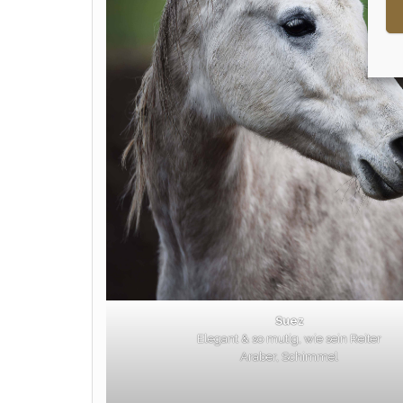
Suez
Elegant & so mutig, wie sein Reiter
Araber, Schimmel