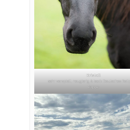
Kristall
sehr verspielt, neugierig & keck Deutsches Reit
Rappe