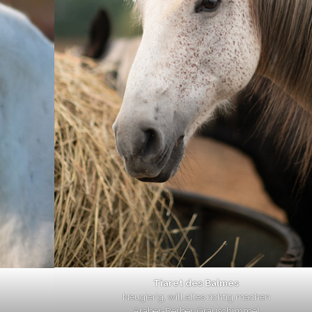
Tiaret des Balmes
Neugierig, will alles richtig machen
Araber-Berber, Grauschimmel