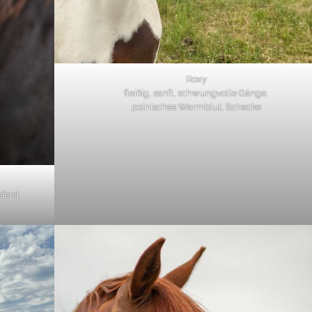
Roxy
fleißig, sanft, schwungvolle Gänge,
polnisches Warmblut, Schecke
pferd,