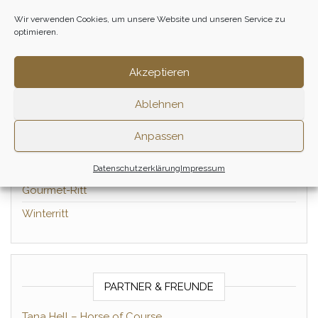
Wir verwenden Cookies, um unsere Website und unseren Service zu
optimieren.
GALERIE & VIDEOS
Akzeptieren
Eindrücke vom Gourmetritt
Ablehnen
Tagesritt nach Zernikow
Anpassen
Frühlings-Impressionen
Winter-Impressionen
Datenschutzerklärung
Impressum
Gourmet-Ritt
Winterritt
PARTNER & FREUNDE
Tana Hell – Horse of Course