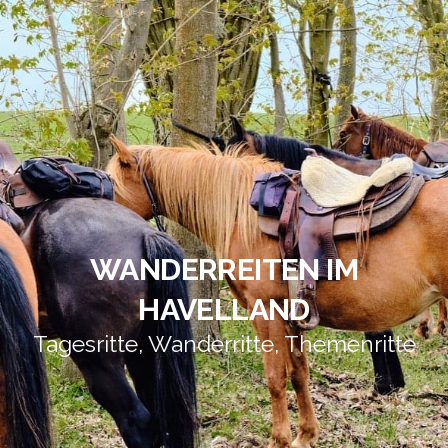
WANDERREITEN IM
HAVELLAND
Tagesritte, Wanderritte, Themenritte