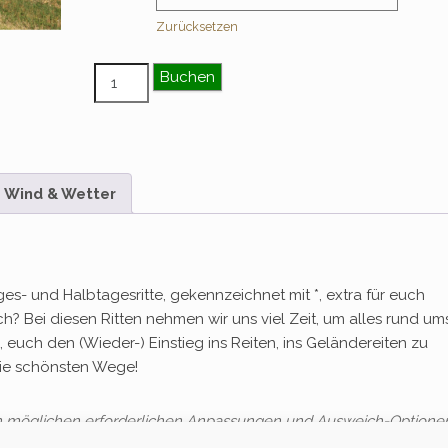
Zurücksetzen
Einsteiger & Wiedereinsteiger Tagesritt – Au
Buchen
Wind & Wetter
ges- und Halbtagesritte, gekennzeichnet mit *, extra für euch
ich? Bei diesen Ritten nehmen wir uns viel Zeit, um alles rund um
 euch den (Wieder-) Einstieg ins Reiten, ins Geländereiten zu
 die schönsten Wege!
en möglichen erforderlichen Anpassungen und Ausweich-Optione
gen.