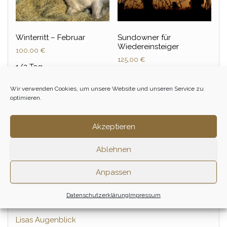
Winterritt – Februar
Sundowner für
Wiedereinsteiger
100,00
€
125,00
€
1/2 Tag
1/2 Tag
Wir verwenden Cookies, um unsere Website und unseren Service zu
Zum Ritt
optimieren.
Zum Ritt
Akzeptieren
Ablehnen
Anpassen
Datenschutzerklärung
Impressum
PRESSE & REISEBERICHTE
Lisas Augenblick