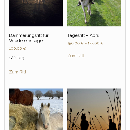
Dämmerungsritt für
Tagesritt – April
Wiedereinsteiger
150,00
€
–
155,00
€
100,00
€
Zum Ritt
1/2 Tag
Zum Ritt