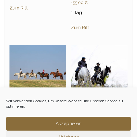
155,00
€
Zum Ritt
1 Tag
Zum Ritt
Wir verwenden Cookies, um unsere Website und unseren Service zu
optimieren.
Einsteiger &
Tagesritt – Dezember
Wiedereinsteiger Tagesritt
150,00
€
– November
Akzeptieren
155,00
€
Zum Ritt