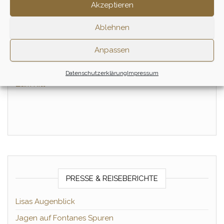
Akzeptieren
Einsteiger &
Einsteiger &
Wiedereinsteiger Tagesritt
Wiedereinsteiger Tagesritt
Ablehnen
– November
– Juli
155,00
€
155,00
€
Anpassen
1 Tag
Zum Ritt
Datenschutzerklärung
Impressum
Zum Ritt
PRESSE & REISEBERICHTE
Lisas Augenblick
Jagen auf Fontanes Spuren