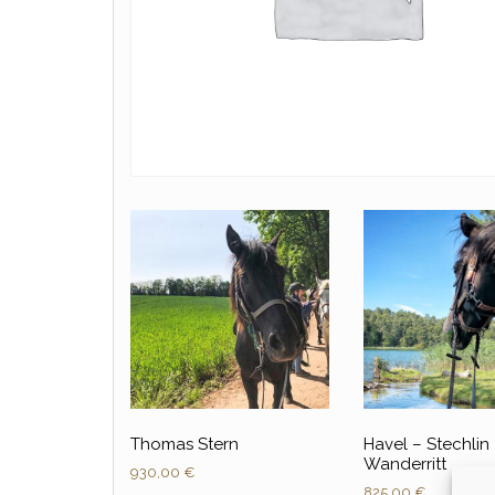
Thomas Stern
Havel – Stechlin
Wanderritt
930,00
€
825,00
€