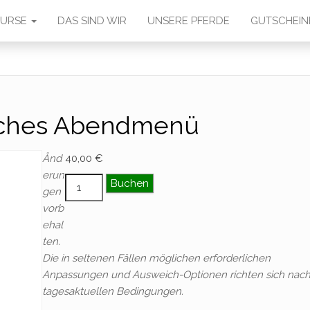
 KURSE
DAS SIND WIR
UNSERE PFERDE
GUTSCHEIN
liches Abendmenü
Änd
40,00
€
erun
zusätzliches Abendmenü Menge
Buchen
gen
vorb
ehal
ten.
Die in seltenen Fällen möglichen erforderlichen
Anpassungen und Ausweich-Optionen richten sich nac
tagesaktuellen Bedingungen.