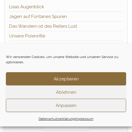
Lisas Augenblick
Jagen auf Fontanes Spuren
Das Wandern ist des Reiters Lust
Unsere Polenritte
Der Urlaubsspruch heißt „Bier auf Tier“
Die schönsten 2-Haushalte-Ritte
Wir verwenden Cookies, um unsere Website und unseren Service zu
optimieren.
Herbsttraum Reinhessen-Ritt
Pressestimmen
Akzeptieren
Grünes Band Teil 2
Ablehnen
Grünes Band Teil 1
Anpassen
Datenschutzerklärung
Impressum
GALERIE & VIDEOS