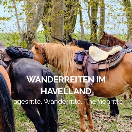
WANDERREITEN IM
HAVELLAND
Tagesritte, Wanderritte, Themenritte