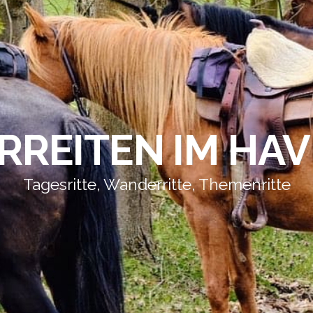
REITEN IM HA
Tagesritte, Wanderritte, Themenritte