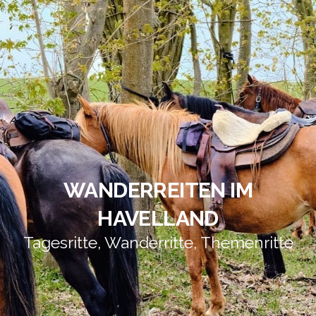
WANDERREITEN IM
HAVELLAND
Tagesritte, Wanderritte, Themenritte