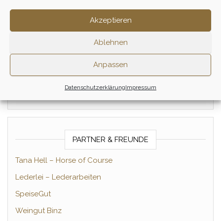
Eindrücke vom Gourmetritt
Akzeptieren
Tagesritt nach Zernikow
Frühlings-Impressionen
Ablehnen
Winter-Impressionen
Anpassen
Gourmet-Ritt
Datenschutzerklärung
Impressum
Winterritt
PARTNER & FREUNDE
Tana Hell – Horse of Course
Lederlei – Lederarbeiten
SpeiseGut
Weingut Binz