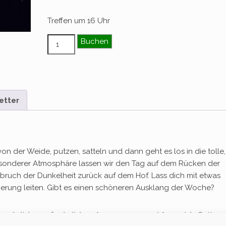
Treffen um 16 Uhr
Dämmerungsritt Menge
Buchen
etter
 der Weide, putzen, satteln und dann geht es los in die tolle,
esonderer Atmosphäre lassen wir den Tag auf dem Rücken der
bruch der Dunkelheit zurück auf dem Hof. Lass dich mit etwas
erung leiten. Gibt es einen schöneren Ausklang der Woche?
en möglichen erforderlichen Anpassungen und Ausweich-Optione