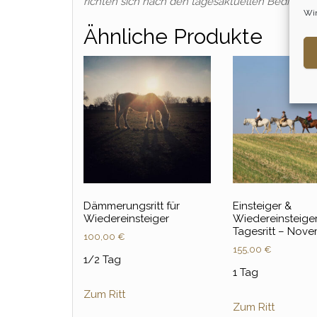
richten sich nach den tagesaktuellen Bedingun
Wir
Ähnliche Produkte
Dämmerungsritt für
Einsteiger &
Wiedereinsteiger
Wiedereinsteige
Tagesritt – Nov
100,00
€
155,00
€
1/2 Tag
1 Tag
Zum Ritt
Zum Ritt