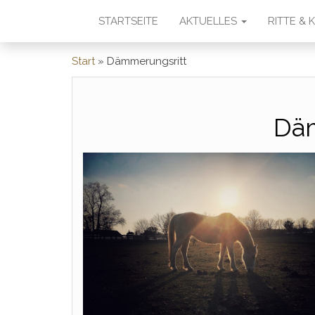
STARTSEITE
AKTUELLES
RITTE &
Start
»
Dämmerungsritt
Däm