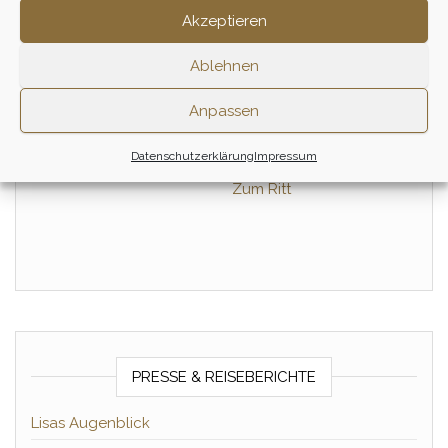
Akzeptieren
Ablehnen
Tagesritt – März
Einsteiger &
Wiedereinsteiger Tagesritt
155,00
€
Anpassen
– Juli
155,00
€
Zum Ritt
Datenschutzerklärung
Impressum
Zum Ritt
PRESSE & REISEBERICHTE
Lisas Augenblick