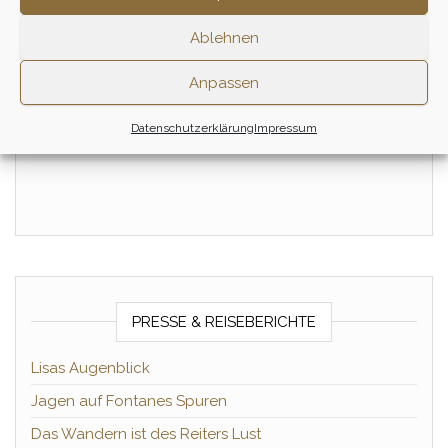
Sundowner
Winterritt – Januar
Ablehnen
125,00
€
100,00
€
Anpassen
1/2 Tag
1/2 Tag
Datenschutzerklärung
Impressum
Zum Ritt
Zum Ritt
PRESSE & REISEBERICHTE
Lisas Augenblick
Jagen auf Fontanes Spuren
Das Wandern ist des Reiters Lust