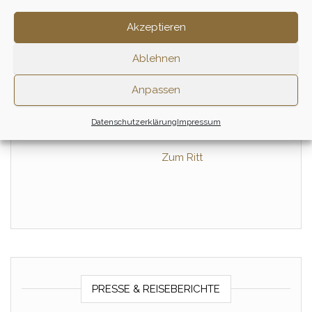
Akzeptieren
Ablehnen
Tagesritt – Januar
Tagesritt – Oktober
Anpassen
155,00
€
155,00
€
Datenschutzerklärung
Impressum
1 Tag
Zum Ritt
Zum Ritt
PRESSE & REISEBERICHTE