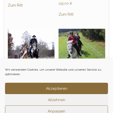
155,00
€
Zum Ritt
Zum Ritt
Wir verwenden Cookies, um unsere Website und unseren Service zu
optimieren.
Winterritt – März
Tagesritt – April
Akzeptieren
95,00
€
150,00
€
–
155,00
€
Ablehnen
Zum Ritt
Zum Ritt
Anpassen