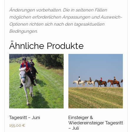
Änderungen vorbehalten. Die in seltenen Fällen
möglichen erforderlichen Anpassungen und Ausweich-
Optionen richten sich nach den tagesaktuellen
Bedingungen.
Ähnliche Produkte
Tagesritt – Juni
Einsteiger &
Wiedereinsteiger Tagesritt
155,00
€
– Juli