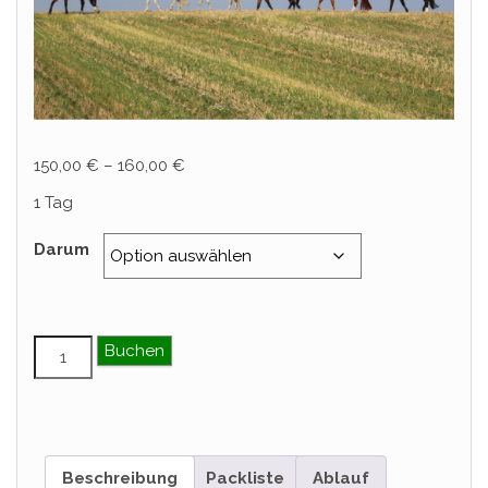
150,00
€
–
160,00
€
1 Tag
Darum
Einsteiger & Wiedereinsteiger Tagesritt – April Menge
Buchen
Beschreibung
Packliste
Ablauf