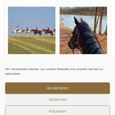
Einsteiger &
Tagesritt – März
Wiedereinsteiger Tagesritt
155,00
€
Wir verwenden Cookies, um unsere Website und unseren Service zu
– September
optimieren.
155,00
€
Zum Ritt
1 Tag
Akzeptieren
Zum Ritt
Ablehnen
Anpassen