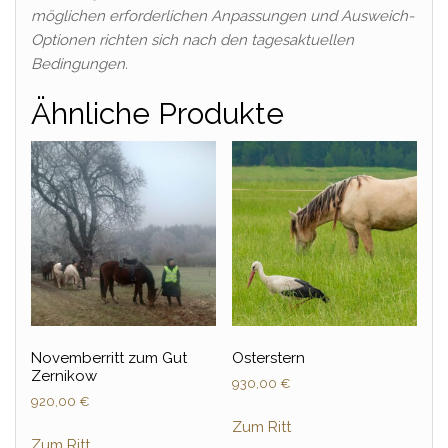
möglichen erforderlichen Anpassungen und Ausweich-
Optionen richten sich nach den tagesaktuellen
Bedingungen.
Ähnliche Produkte
Novemberritt zum Gut
Osterstern
Zernikow
930,00
€
920,00
€
Zum Ritt
Zum Ritt