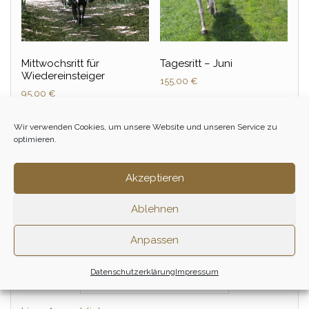
Mittwochsritt für
Tagesritt – Juni
Wiedereinsteiger
155,00
€
95,00
€
Zum Ritt
1/2 Tag
Wir verwenden Cookies, um unsere Website und unseren Service zu
optimieren.
Zum Ritt
Akzeptieren
Ablehnen
Anpassen
Datenschutzerklärung
Impressum
PRESSE & REISEBERICHTE