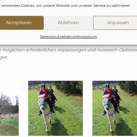
 verwenden Cookies, um unsere Website und unseren Service zu optimieren.
dwege, schattige Alleen. Mittagsrast in Ribbeck, im Strittmatter
 in Grossmutz, in Meseberger Dorfkrug, in Lindow … So viele s
Akzeptieren
Ablehnen
Anpassen
m späten Nachmittag sind wir zurück auf dem Hof. Wer möchte,
lon bei einem After-Riding-Drink ausklingen lassen.
Datenschutzerklärung
Impressum
en möglichen erforderlichen Anpassungen und Ausweich-Optione
gen.