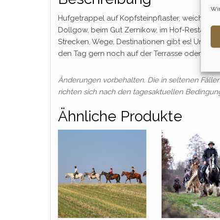
Wir
Hufgetrappel auf Kopfsteinpflaster, weiche Wal
Dollgow, beim Gut Zernikow, im Hof-Restaurant
Strecken, Wege, Destinationen gibt es! Und a
den Tag gern noch auf der Terrasse oder im Sa
Änderungen vorbehalten. Die in seltenen Fäll
richten sich nach den tagesaktuellen Bedingun
Ähnliche Produkte