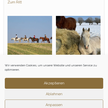
Zum Ritt
Wir verwenden Cookies, um unsere Website und unseren Service zu
Einsteiger &
Winterritt – Februar
optimieren.
Wiedereinsteiger Tagesritt
100,00
€
– April
1/2 Tag
Akzeptieren
150,00
€
–
160,00
€
Zum Ritt
Ablehnen
Zum Ritt
Anpassen