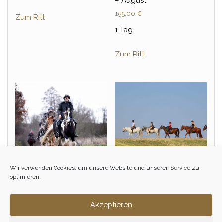
– August
155,00
€
Zum Ritt
1 Tag
Zum Ritt
Wir verwenden Cookies, um unsere Website und unseren Service zu
optimieren.
Winterritt – März
Einsteiger &
Wiedereinsteiger Tagesritt
95,00
€
Akzeptieren
– September
155,00
€