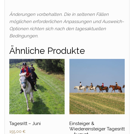
Änderungen vorbehalten. Die in seltenen Fällen
möglichen erforderlichen Anpassungen und Ausweich-
Optionen richten sich nach den tagesaktuellen
Bedingungen.
Ähnliche Produkte
Tagesritt – Juni
Einsteiger &
Wiedereinsteiger Tagesritt
155,00
€