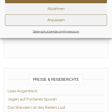
Ablehnen
Tagesritt – Dezember
Tagesritt – April
Anpassen
150,00
€
150,00
€
–
155,00
€
Datenschutzerklärung
Impressum
Zum Ritt
Zum Ritt
PRESSE & REISEBERICHTE
Lisas Augenblick
Jagen auf Fontanes Spuren
Das Wandern ist des Reiters Lust