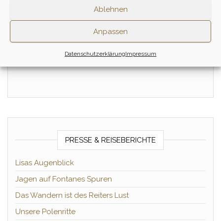
Wiedereinsteiger Tagesritt
160,00
€
Ablehnen
– Juli
155,00
€
Zum Ritt
Anpassen
Zum Ritt
Datenschutzerklärung
Impressum
PRESSE & REISEBERICHTE
Lisas Augenblick
Jagen auf Fontanes Spuren
Das Wandern ist des Reiters Lust
Unsere Polenritte