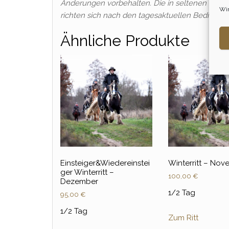
Änderungen vorbehalten. Die in seltenen Fäll
Wir
richten sich nach den tagesaktuellen Bedingun
Ähnliche Produkte
Einsteiger&Wiedereinstei
Winterritt – No
ger Winterritt –
100,00
€
Dezember
1/2 Tag
95,00
€
1/2 Tag
Zum Ritt