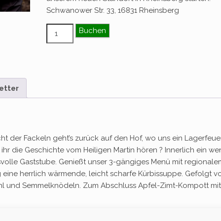
Schwanower Str. 33, 16831 Rheinsberg
Martinsritt zum Wildschmaus Menge
Buchen
etter
cht der Fackeln geht’s zurück auf den Hof, wo uns ein Lagerfeue
hr die Geschichte vom Heiligen Martin hören ? Innerlich ein we
volle Gaststube. Genießt unser 3-gängiges Menü mit regionale
ine herrlich wärmende, leicht scharfe Kürbissuppe. Gefolgt v
ohl und Semmelknödeln. Zum Abschluss Apfel-Zimt-Kompott mit