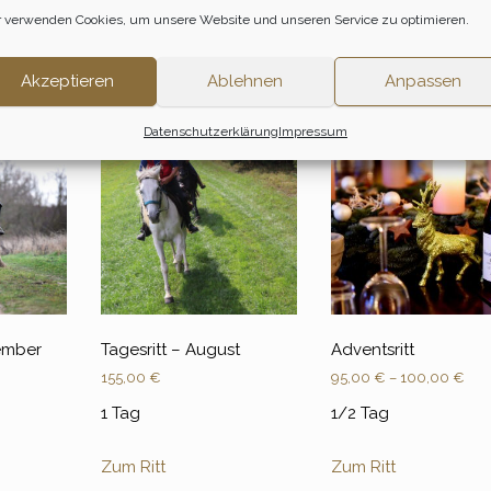
en möglichen erforderlichen Anpassungen und Ausweich-Optione
 verwenden Cookies, um unsere Website und unseren Service zu optimieren.
gen.
Akzeptieren
Ablehnen
Anpassen
Datenschutzerklärung
Impressum
vember
Tagesritt – August
Adventsritt
155,00
€
95,00
€
–
100,00
€
1 Tag
1/2 Tag
Zum Ritt
Zum Ritt