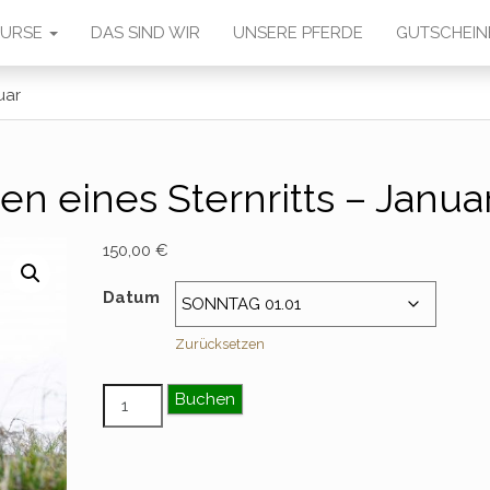
 KURSE
DAS SIND WIR
UNSERE PFERDE
GUTSCHEIN
uar
en eines Sternritts – Janua
150,00
€
Datum
Zurücksetzen
Tagesritt im Rahmen eines Sternritts – Janua
Buchen