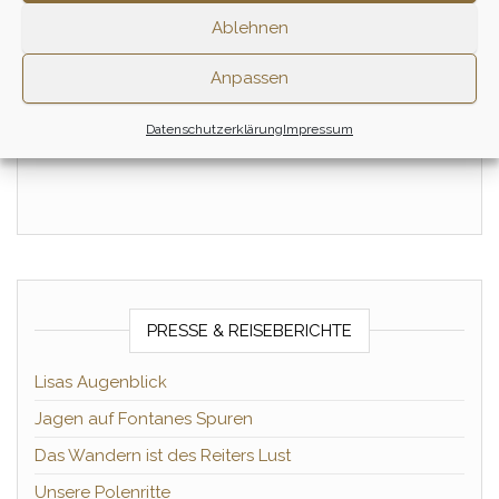
Dämmerungsritt
Einsteiger &
Wiedereinsteiger Tagesritt
Ablehnen
100,00
€
– Juni
1/2 Tag
155,00
€
Anpassen
Zum Ritt
Zum Ritt
Datenschutzerklärung
Impressum
PRESSE & REISEBERICHTE
Lisas Augenblick
Jagen auf Fontanes Spuren
Das Wandern ist des Reiters Lust
Unsere Polenritte