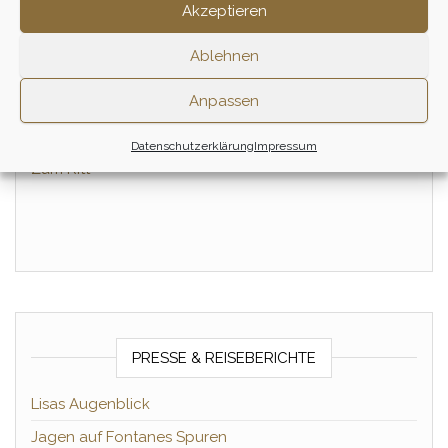
Akzeptieren
Einsteiger &
Winterritt – November
Wiedereinsteiger
100,00
€
Ablehnen
Winterritt – Januar
1/2 Tag
100,00
€
Anpassen
1/2 Tag
Zum Ritt
Datenschutzerklärung
Impressum
Zum Ritt
PRESSE & REISEBERICHTE
Lisas Augenblick
Jagen auf Fontanes Spuren