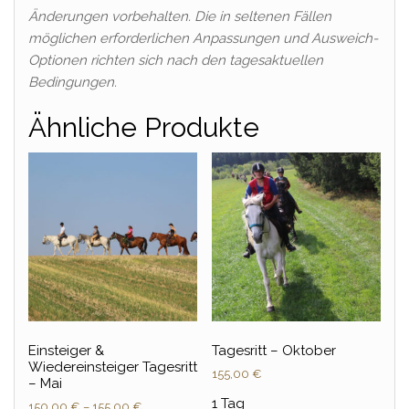
Änderungen vorbehalten. Die in seltenen Fällen
möglichen erforderlichen Anpassungen und Ausweich-
Optionen richten sich nach den tagesaktuellen
Bedingungen.
Ähnliche Produkte
Einsteiger &
Tagesritt – Oktober
Wiedereinsteiger Tagesritt
155,00
€
– Mai
1 Tag
150,00
€
–
155,00
€