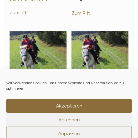
Zum Ritt
Zum Ritt
Wir verwenden Cookies, um unsere Website und unseren Service zu
optimieren.
Tagesritt – Mai
Tagesritt – April
Akzeptieren
155,00
€
150,00
€
–
155,00
€
Zum Ritt
Zum Ritt
Ablehnen
Anpassen