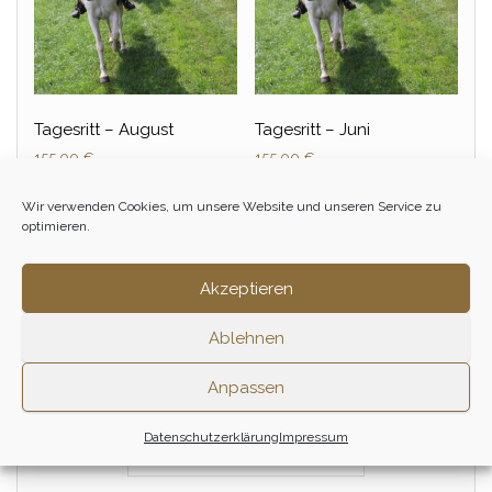
Tagesritt – August
Tagesritt – Juni
155,00
€
155,00
€
1 Tag
Zum Ritt
Wir verwenden Cookies, um unsere Website und unseren Service zu
optimieren.
Zum Ritt
Akzeptieren
Ablehnen
Anpassen
Datenschutzerklärung
Impressum
PRESSE & REISEBERICHTE