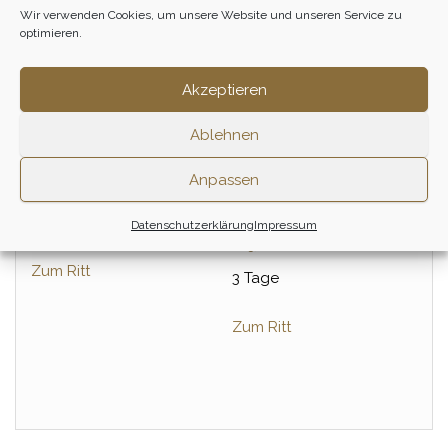
Wir verwenden Cookies, um unsere Website und unseren Service zu
optimieren.
Akzeptieren
Ablehnen
Anpassen
Storchen Sternritt
Havel – Stechlin
Wanderritt
Datenschutzerklärung
Impressum
930,00
€
825,00
€
Zum Ritt
3 Tage
Zum Ritt