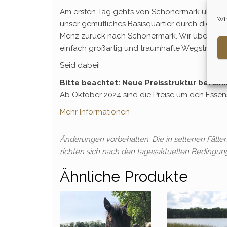
Am ersten Tag geht’s von Schönermark über –
Wir
unser gemütliches Basisquartier durch die mär
Menz zurück nach Schönermark. Wir übernacht
einfach großartig und traumhafte Wegstrecke
Seid dabei!
Bitte beachtet: Neue Preisstruktur bei Ei
Ab Oktober 2024 sind die Preise um den Essens
Mehr Informationen
Änderungen vorbehalten. Die in seltenen Fäll
richten sich nach den tagesaktuellen Bedingun
Ähnliche Produkte