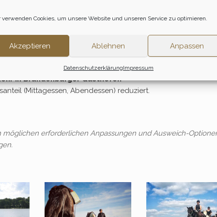
 voraussichtlich – Dollgow nach Zernikow. Am zweiten Tag run
 verwenden Cookies, um unsere Website und unseren Service zu optimieren.
kischen Wälder. Und am dritten Tag lenken wir unsere Rösser ü
en im historischen Gut Zernikow. Unterkunft und Gastgeber si
Akzeptieren
Ablehnen
Anpassen
n!
Datenschutzerklärung
Impressum
nkehr in Brandenburger Gasthöfen
anteil (Mittagessen, Abendessen) reduziert.
en möglichen erforderlichen Anpassungen und Ausweich-Optione
gen.