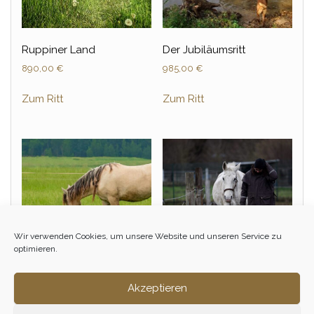
Ruppiner Land
Der Jubiläumsritt
890,00
€
985,00
€
Zum Ritt
Zum Ritt
Wir verwenden Cookies, um unsere Website und unseren Service zu
optimieren.
Akzeptieren
Osterstern
Sauwetter Ritt
930,00
€
890,00
€