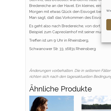
Bredereiche an der Havel. Ein kleines, einfach
Wir
Morgen mit etwas Glück den Eisvogel beobacht
Man sagt, daß das Vorkommen des Eisvogels für
Es geht also nach Bredereiche, von dort aus d
Beispiel zum Capreolenhof mit seiner muntere
Treffen ist um 9 Uhr in Rheinsberg,
Schwanower Str. 33, 16831 Rheinsberg
Änderungen vorbehalten. Die in seltenen Fäll
richten sich nach den tagesaktuellen Bedingun
Ähnliche Produkte